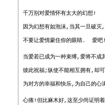
千万别对爱情怀有太大的幻想!
因为幻想有如泡沫,当其一旦破灭
不要让爱情蒙住你的眼睛. 爱吧
当爱若已成为一种束缚,爱将不成
彼此祝福;纵使不能相互拥有,却可
为对方的幸福和快乐,为自己的心
心痛!但比麻木好,这至少尚证明