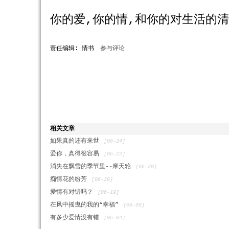
你的爱,你的情,和你的对生活的
责任编辑: 情书
参与评论
相关文章
如果真的还有来世
[06-24]
爱你，真得很容易
[06-22]
消失在飘雪的季节里--摩天轮
[06-20]
痴情花的纷芳
[06-20]
爱情有对错吗？
[06-19]
在风中摇曳的我的“幸福”
[06-09]
有多少爱情没有错
[06-04]