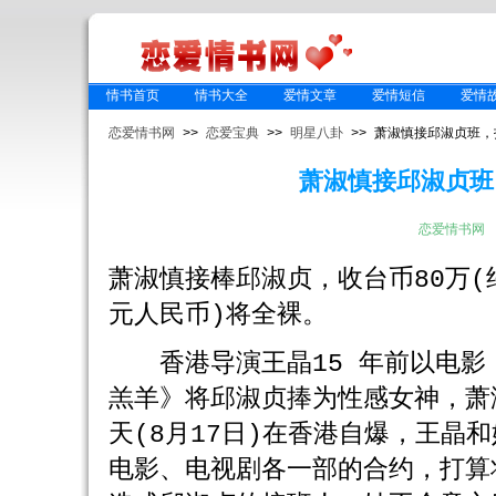
情书首页
情书大全
爱情文章
爱情短信
爱情
恋爱情书网
>>
恋爱宝典
>>
明星八卦
>> 萧淑慎接邱淑贞班
萧淑慎接邱淑贞班
恋爱情书网
萧淑慎接棒邱淑贞，收台币80万(
元人民币)将全裸。
香港导演王晶15 年前以电影
羔羊》将邱淑贞捧为性感女神，萧
天(8月17日)在香港自爆，王晶
电影、电视剧各一部的合约，打算