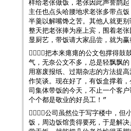
样给老张做饭，老张因此声誉鹊起
主任也点头哈腰地求老张多带点饭
半羹以解嘴馋之苦。其他人就更别
整天把老张捧为座上宾，围着老张
显厨艺，带饭请大家品尝，就为赢
２．把本来瘪瘪的公文包撑得
气，无奈公文不多，总是轻飘飘的
用塞废报纸、过期杂志的方法提高
作笑谈。现在好了，有饭盒撑着，
司集体带饭的今天，不止一个客户
个个都是敬业的好员工！”
３．公司虽然位于写字楼中，
饭，周边饭馆贵得要死，于是解决