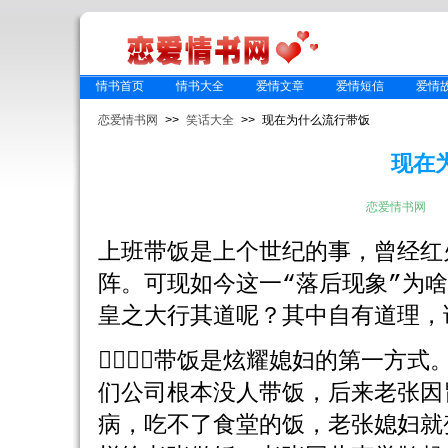
情书首页
情书大全
爱情文章
爱情短信
爱情
恋爱情书网
>>
笑话大全
>> 现在为什么流行带饭
现在
恋爱情书网
上班带饭是上个世纪的事，曾经红
阵。可现如今这一“落后现象”为
皇之大行其道呢？其中自有道理，
１．带饭是炫耀媳妇的第一方式
们公司根本没人带饭，后来老张因
病，吃不了食堂的饭，老张媳妇就