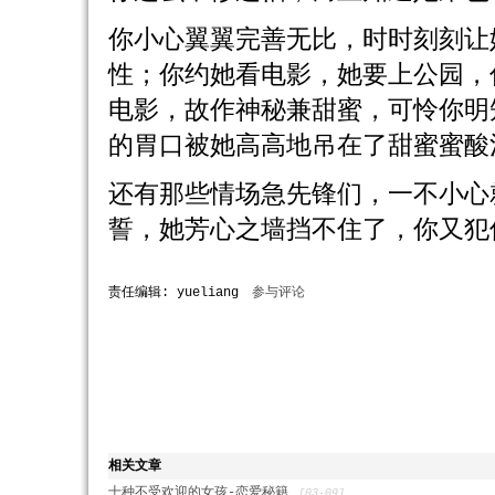
你小心翼翼完善无比，时时刻刻让
性；你约她看电影，她要上公园，
电影，故作神秘兼甜蜜，可怜你明
的胃口被她高高地吊在了甜蜜蜜酸
还有那些情场急先锋们，一不小心
誓，她芳心之墙挡不住了，你又犯
责任编辑: yueliang
参与评论
相关文章
十种不受欢迎的女孩-恋爱秘籍
[03-09]