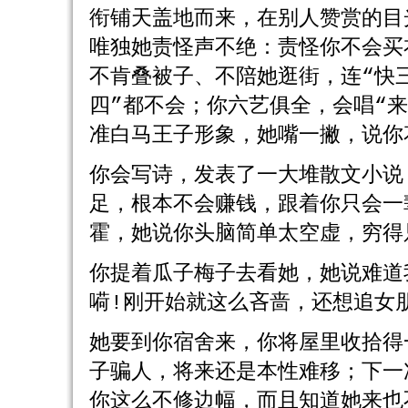
衔铺天盖地而来，在别人赞赏的目
唯独她责怪声不绝：责怪你不会买
不肯叠被子、不陪她逛街，连“快
四”都不会；你六艺俱全，会唱“来
准白马王子形象，她嘴一撇，说你
你会写诗，发表了一大堆散文小说
足，根本不会赚钱，跟着你只会一
霍，她说你头脑简单太空虚，穷得
你提着瓜子梅子去看她，她说难道
嗬!刚开始就这么吝啬，还想追女
她要到你宿舍来，你将屋里收拾得
子骗人，将来还是本性难移；下一
你这么不修边幅，而且知道她来也