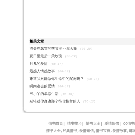
相关文章
消失在飘雪的季节里--摩天轮
[06-20]
夏日里最后一朵玫瑰
[06-19]
月儿的爱情
[06-17]
最感人情感故事
[06-17]
难道我只能做你生命中的配角吗？
[06-17]
瞬间逝去的爱情
[06-17]
丑小丫的单恋生活
[06-15]
别错过你身边那个待你挽留的人
[06-13]
情书首页
|
情书技巧
|
情书大全
|
爱情短信
|
QQ情书
情书大全,经典情书,爱情短信,情书宝典,爱情故事,韩