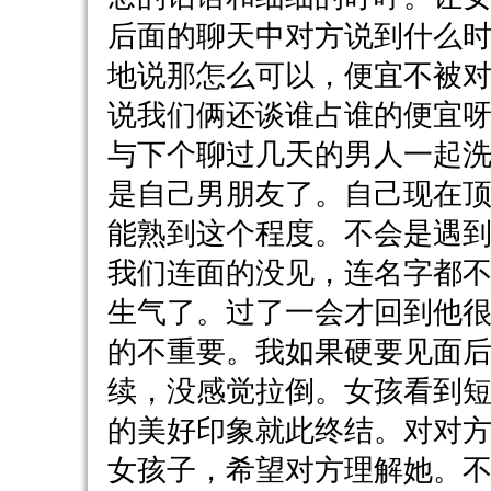
后面的聊天中对方说到什么
地说那怎么可以，便宜不被
说我们俩还谈谁占谁的便宜
与下个聊过几天的男人一起
是自己男朋友了。自己现在顶
能熟到这个程度。不会是遇
我们连面的没见，连名字都
生气了。过了一会才回到他
的不重要。我如果硬要见面
续，没感觉拉倒。女孩看到
的美好印象就此终结。对对
女孩子，希望对方理解她。