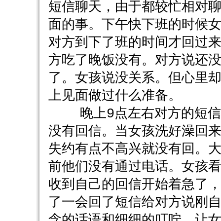
短信聊天，由于都较忙相对
面的事。下午快下班的时候
对方到下了班的时间才回过
方吃了晚饭没有。对方说还
了。女孩说没关系。但心里
上见面做过什么准备。
晚上9点左右对方的短信如
没有回信。当女孩洗好澡回
失约有点不高兴就没有回。大
前他们没有通过电话。女孩
收到自己的回信开始着急了
了一会回了短信给对方说刚
念的话语和细细的叮咛。让