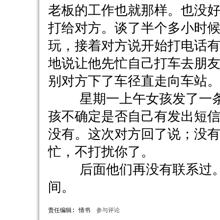
老板的工作也就那样。也没
打给对方。谈了半个多小时
玩，接着对方说开始打电话
地说让他先忙自己打车去朋
别对方下了车径直走向车站
星期一上午女孩发了一条
孩不确定是否自己有发出短
没有。这次对方回了说；没
忙，不打扰你了。
后面他们再没有联系过。
间。
责任编辑: 情书
参与评论