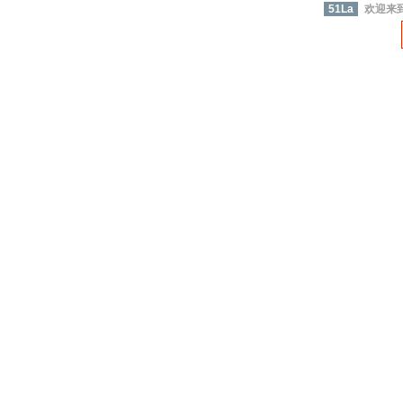
51La
欢迎来