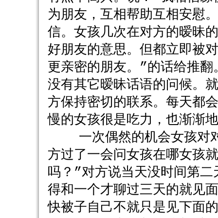
为朋友，互相帮助互相安慰。
信。女孩几次在对方的暧昧
好朋友的意思。但都立即被对
更亲密的朋友。”的话给推翻
没有其它暧昧话语的问候。
方保持密切的联系。每天都
慢的女孩很是吃力，也渐渐
一次偶然的机会女孩对对
方过了一会问女孩在哪女孩就
吗？”对方说当天没时间第二
得和一个才聊过三天的就见
快被子自己不就只是见下面