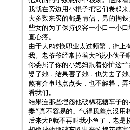
把周围的小贩惹得不赖烦。他踩着
我就在旁边用小棍子把它们卷起来
大多数来买的都是情侣，男的掏钱
些女的为了保持仪容一小口一小口
直心疼。
由于大P转换职业太过频繁，街上
我。老爷爷经常拉着大P说小伙子
你委屈了你的小媳妇跟着你忙这忙
娶了她，结果害了她，也失去了她
煞有介事地点点头，也不解释，弄
看我们。
结果连那些埋怨他破棉花糖车子的
妻”真不容易的。气得我差点没用
后来大P就不再叫我小鱼了，老是