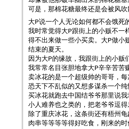
却像被他那破车圈出来的棉花糖塞
可是，那棉花糖最终还是会被风吹
大P说一个人无论如何都不会饿死
我时常觉得大P跟街上的小贩不一
得不出来做一些小买卖。大P做小
结束的夏天。
因为大P的缘故，我跟街上的小贩
我常常名目张胆地拿大P辛辛苦苦
卖冰花的是一个超级帅的哥哥，每
恐天下不乱似的又想多谋杀一个纯
买冰花就跑去中国结爷爷那里说我
小人难养也之类的，把老爷爷逗得
除了重庆冰花，这条街还有梧州龟
肉串等等等等得好吃食，刚来的时