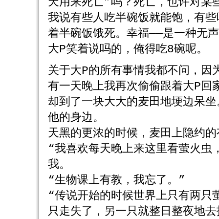
天用来死亡”吗？死亡，也许对某
我说有些人吃半碗饭就能饱，有些
着半碗饭饿死。幸福――是一种无
大P笑着说吗的，俺得吃8碗呢。
关于大P的所有事情我都不问，因
有一天晚上我再次偷偷跟着大P回
却到了一块大大的麦田地埂边呆坐
他的身边。
天黑的更浓的时候，麦田上隐约的
“我喜欢每天晚上来这里看萤火虫
我。
“生物课上有教，我忘了。”
“传说开始的时候世界上只有两只
只走失了，另一只就整日整夜地去