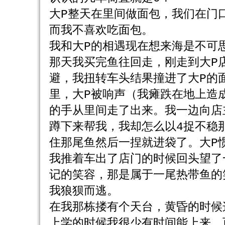
大P整天在里间做面包，我们在门
而我不喜欢吃面包。
我和大P的相遇现在想来海是不可
那天我买完鱼往回走，刚走到大P
避，我扭转车头结果撞进了大P的
里，大P被响声（我瘫跌在地上造
的手从里间走了出来。我一边向店
蹲下来帮我，我却怎么以4捉不稳
住那尾鱼然后一捏就进袋了。大P
我推着车出了店门的时候回头望了
记的笑容，那是属于一尾热带鱼的
我狼狈而逃。
在我那栋搂有个天台，黄昏的时候
上学的时候我很少有时间能上来，