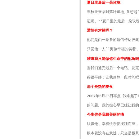
夏日里最后一朵玫瑰
当秋天来临时落叶遍地,又想起
证明。**夏日里的最后一朵玫
爱情有对错吗？
他们是由一条条的短信传达彼
只爱他一人``男孩幸福的笑着
难道我只能做你生命中的配角
当我们通完最后一个电话、发完
得很平静：让我冷静一段时间吧
那个炎热的夏夜
2007年5月26日零点 我
的问题。我的担心早已经让我的
今生你是我最美丽的痛
认识他，幸福快乐便接踵而至，
根本就没有在意过，只当是极其