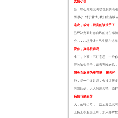
爱情小语
当一颗心开始充满玫瑰般的浪漫
而渺小.对于爱情,我们应当以
这次，或许，我真的该放手了
已经决定要封存自己的这份感情
会.....总是让自己生活在这
爱你，真得很容易
小二，上茶！不好意思，一给
开的这些日子，每当夜晚来临，
消失在飘雪的季节里--摩天轮
他，是一个设计师，会设计很
叫陆欣妍。大大的摩天轮，牵拌
痴情花的纷芳
天，蓝得出奇，一丝云彩也没
上换上衣服去上班，加入那片忙