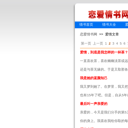
情书首页
情书大全
恋爱情书网
>> 爱情文章
第一页
上一页
1
2
3
4
5
6
爱情，到底是我怎样的一杯茶
一直喜欢茶，喜欢幽幽淡茶或
还是与茶无缘的。于是又取那各
我是她的蓝颜知己
我又梦到她了。在梦里，我又把
也有15年了吧。但是，自从5
最后叫一声亲爱的
亲爱的，今天是我们分手的第5
你的身上。我喜欢我给你取的每