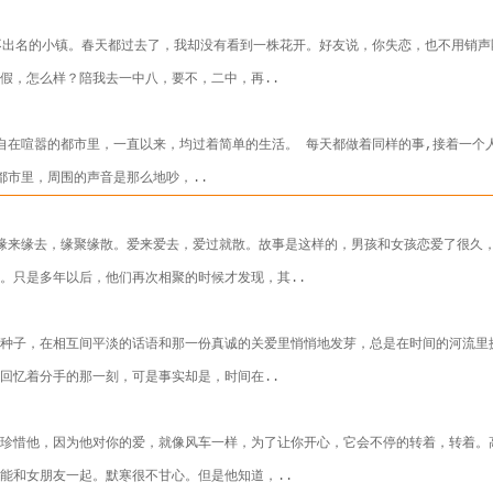
不出名的小镇。春天都过去了，我却没有看到一株花开。好友说，你失恋，也不用销
假，怎么样？陪我去一中八，要不，二中，再..
自在喧嚣的都市里，一直以来，均过着简单的生活。 每天都做着同样的事,接着一个
都市里，周围的声音是那么地吵，..
缘来缘去，缘聚缘散。爱来爱去，爱过就散。故事是这样的，男孩和女孩恋爱了很久
。只是多年以后，他们再次相聚的时候才发现，其..
种子，在相互间平淡的话语和那一份真诚的关爱里悄悄地发芽，总是在时间的河流里
回忆着分手的那一刻，可是事实却是，时间在..
要珍惜他，因为他对你的爱，就像风车一样，为了让你开心，它会不停的转着，转着。
能和女朋友一起。默寒很不甘心。但是他知道，..