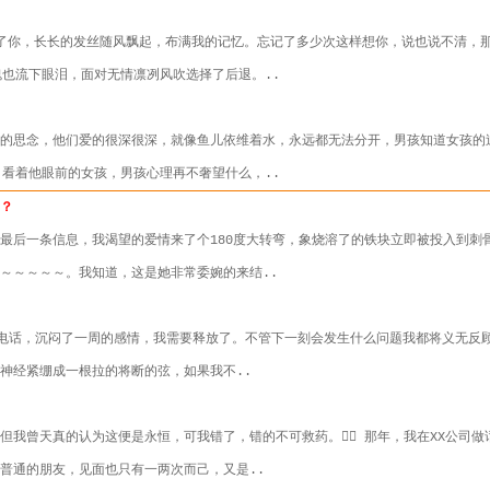
了你，长长的发丝随风飘起，布满我的记忆。忘记了多少次这样想你，说也说不清，
瑰也流下眼泪，面对无情凛冽风吹选择了后退。..
此的思念，他们爱的很深很深，就像鱼儿依维着水，永远都无法分开，男孩知道女孩的
，看着他眼前的女孩，男孩心理再不奢望什么，..
吗？
最后一条信息，我渴望的爱情来了个180度大转弯，象烧溶了的铁块立即被投入到刺
～～～～～。我知道，这是她非常委婉的来结..
拿起了电话，沉闷了一周的感情，我需要释放了。不管下一刻会发生什么问题我都将义无
神经紧绷成一根拉的将断的弦，如果我不..
但我曾天真的认为这便是永恒，可我错了，错的不可救药。 那年，我在XX公司
普通的朋友，见面也只有一两次而己，又是..