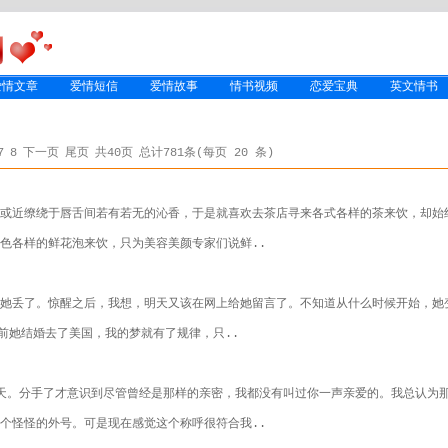
爱情文章
爱情短信
爱情故事
情书视频
恋爱宝典
英文情书
7
8
下一页
尾页
共40页
总计781条(每页 20 条)
？
远或近缭绕于唇舌间若有若无的沁香，于是就喜欢去茶店寻来各式各样的茶来饮，却始
色各样的鲜花泡来饮，只为美容美颜专家们说鲜..
她丢了。惊醒之后，我想，明天又该在网上给她留言了。不知道从什么时候开始，她
年前她结婚去了美国，我的梦就有了规律，只..
天。分手了才意识到尽管曾经是那样的亲密，我都没有叫过你一声亲爱的。我总认为
个怪怪的外号。可是现在感觉这个称呼很符合我..