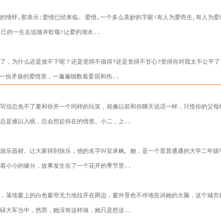
的情怀,那表示:爱情已经来临. 爱情,一个多么美妙的字眼!有人为爱而生,有人为爱
自己的一生去追随并歌颂!让爱的潮水..
了，为什么还是放不下呢？还是觉得不值得?还是觉得不甘心?觉得你对我太不公平了
样一份矛盾的爱情里，一遍遍细数着委屈和伤..
你写信总免不了要和你开一个同样的玩笑，就像以前和你聊天说话一样，只怪你的父母
总是难以入眠，总会想起你在的情形。小二，上..
多游乐器材。让大家得到快乐，他的名字叫安承枫。她，是一个普普通通的大学二年级
着小小的缘分，故事发生在了一个花开的季节里..
有，落地窗上的白色窗帘无力地拉开在两边，窗外景色不停地告诉她的大脑，这个城市
碌大军当中，然而，她没有这样做，她只是想这..