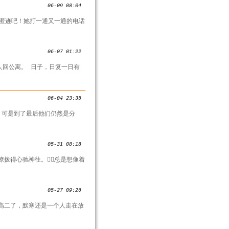
06-09 08:04
声匿迹吧！她打一通又一通的电话
06-07 01:22
人回公寓。 日子，日复一日有
06-04 23:35
，可是到了最后他们仍然是分
05-31 08:18
撩拨得心驰神往。总是想像着
05-27 09:26
高二了，默寒还是一个人走在放