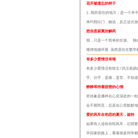
花开被遗忘的样子
1.我所居住的地方，是一个并
来约我出门，她说，反正这次放
想你是寂寞的解药
我，只是一个简单的女孩。 独
规律地循环着 虽然居住在繁华
有多少爱情没有错
有多少爱情没有错文/武汉易易
手。分手，是痛，是苦。不知道
静静等待着甜密的心情
牵挂象是播种在心灵深处的一粒
会不期而至，总是在心里默默地
爱的风车在初恋的夏天，旋转
如果有人送给你纸风车，记得
学回家的路上，看着很多同学都