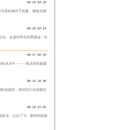
06-19 03:19
那月夜祈祷许下的愿，谁能为我
06-19 03:14
过去。女孩经常告诉男孩这一生
06-17 05:29
骨的冰水中～～～电话里的她显
06-13 10:36
反顾的去面对，面对自己应该面对
06-10 21:01
做话务员，认识了飞，那时的他我